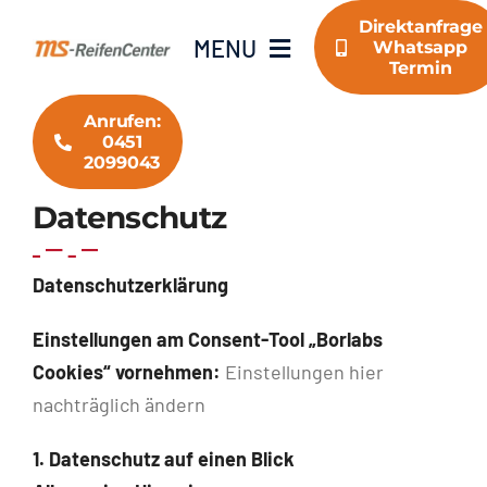
Zum
Direktanfrage
MENU
Inhalt
Whatsapp
Termin
springen
Anrufen:
Home
0451
2099043
Über uns
Datenschutz
Kontakte
Datenschutz­erklärung
Einstellungen am Consent-Tool „Borlabs
Cookies“ vornehmen:
Einstellungen hier
nachträglich ändern
1. Datenschutz auf einen Blick